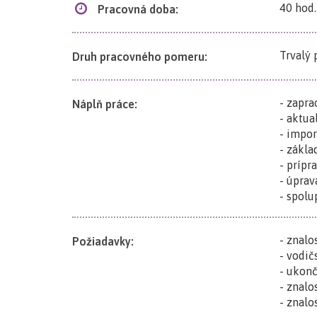
40 hod.
Pracovná doba:
Trvalý
Druh pracovného pomeru:
- zapra
Náplň práce:
- aktua
- impor
- zákla
- prípr
- úprav
- spolu
- znalo
Požiadavky:
- vodič
- ukonč
- znalo
- znalo