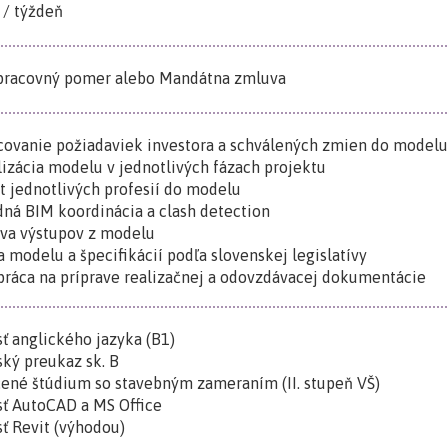
 / týždeň
 pracovný pomer alebo Mandátna zmluva
covanie požiadaviek investora a schválených zmien do modelu
lizácia modelu v jednotlivých fázach projektu
t jednotlivých profesií do modelu
dná BIM koordinácia a clash detection
ava výstupov z modelu
a modelu a špecifikácií podľa slovenskej legislatívy
práca na príprave realizačnej a odovzdávacej dokumentácie
sť anglického jazyka (B1)
ský preukaz sk. B
ené štúdium so stavebným zameraním (II. stupeň VŠ)
sť AutoCAD a MS Office
sť Revit (výhodou)