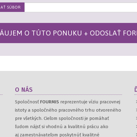
RAŤ SÚBOR
ÁUJEM O TÚTO PONUKU + ODOSLAŤ FO
O NÁS
Spoločnosť
FOURMIS
reprezentuje víziu pracovnej
istoty a spoločného pracovného trhu otvoreného
pre všetkých. Cieľom spoločnosti je pomáhať
ľudom nájsť si vhodnú a kvalitnú prácu ako
aj zamestnávateľom poskytnúť kvalitné