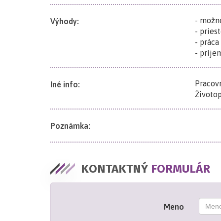
- možn
Výhody:
- pries
- práca
- príje
Pracovn
Iné info:
Životop
Poznámka:
KONTAKTNÝ
FORMULÁR
Meno