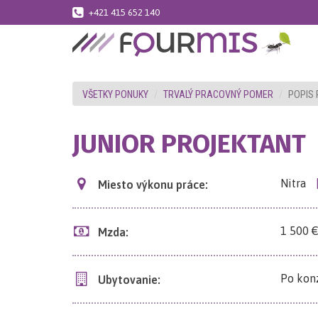
+421 415 652 140
VŠETKY PONUKY
TRVALÝ PRACOVNÝ POMER
POPIS
JUNIOR PROJEKTANT
Nitra
Miesto výkonu práce:
1 500 €
Mzda:
Po konz
Ubytovanie: