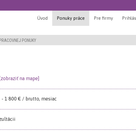
Úvod
Ponuky práce
Pre firmy
Prihlá
 PRACOVNEJ PONUKY
[zobraziť na mape]
 - 1 800 € / brutto, mesiac
ultácii